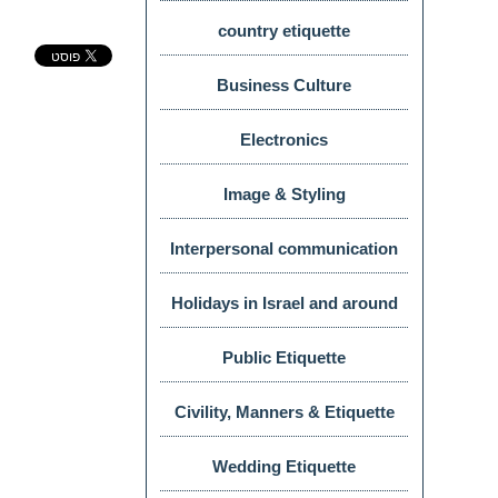
manners
country etiquette
צבעים
Business Culture
Electronics
Image & Styling
ניגודיות
Interpersonal communication
טקסט
Holidays in Israel and around
the world
Public Etiquette
Civility, Manners & Etiquette
התאמת
Wedding Etiquette
טקסט