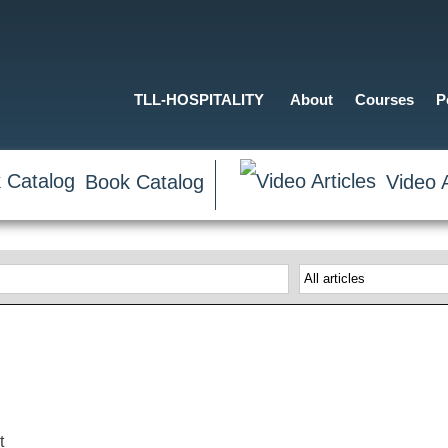
TLL-HOSPITALITY
About
Courses
P
Book Catalog
Video A
t