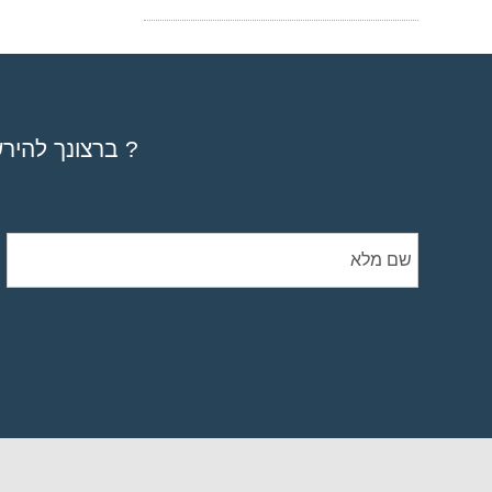
בנושא
נגישות
Articles
ניתן
לפנות
בדוא"ל
accessibility@ereznet.co.il
ברצונך להירשם לקורס, סדנא או מפגשיים אישיים ? להזמין את ספריי ? להתייעץ ?