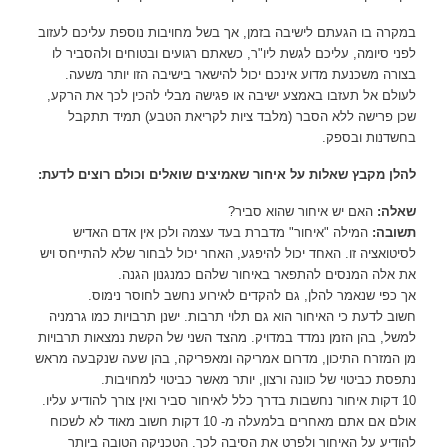
בנושא
נגישות
במקרה בו הגעתם לישיבה בזמן, אך בשל מחויבות נוספת עליכם לעזוב
ניתן
לפני סיומה, עליכם לגשת ליו"ר, כשאתם רגועים ובטוחים ולהסביר לו
לפנות
בצורה משכנעת מדוע אינכם יכול להישאר בישיבה הזו יותר משעה.
בדוא"ל
לעולם אל תעזבו באמצע ישיבה או פגישה מבלי להכין לכך את הרקע,
accessibility@ereznet.co.il
שכן פרישה ללא הסבר (מלבד ציות לקריאת הטבע) תמיד תתקבל
בחשדנות ובספק.
להלן מקבץ שאלות על איחור שאמיצים שואלים וכולם רוצים לדעת:
שאלה:
האם יש איחור שהוא סביר?
תשובה:
המילה "איחור" מדברת בעד עצמה ולכן אין אדם האדיש
לסיטואציה זו. האחד יכול להיפגע, האחר יכול לבחור שלא להתייחס ויש
את אלה המנסים להתפאר באיחור שלהם כמנגנון הגנה.
אך כפי שנאמר להלן, גם להקדים לאירוע נחשב לחוסר נימוס.
חשוב לדעת כי האיחור הוא גם תלוי תרבות. ישנן תרבויות כמו גרמניה
למשל, בהן הזמן נמדד במדויק. מהצד השני של הקשת נמצאות תרבויות
מן המזרח התיכון, מדרום אמריקה ומאפריקה, בהן שעה שנקבעה מראש
נתפסת כביטוי של כוונה ורצון, יותר מאשר כביטוי למחויבות.
10 דקות איחור נחשבות בדרך כלל לאיחור סביר ואין צורך להודיע עליו.
אולם אם אתם מאחרים בלמעלה מ- 10 דקות חשוב מאוד לא לשכוח
להודיע על האיחור ולפרט את הסיבה לכך. הטכניקה הטובה ביותר