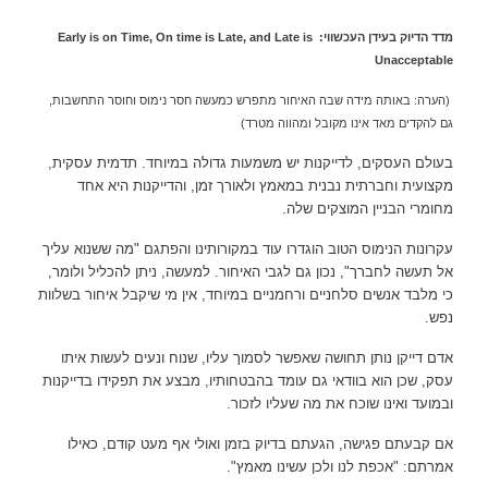
צבעים
מדד הדיוק בעידן העכשווי: Early is on Time, On time is Late, and Late is
Unacceptable
(הערה: באותה מידה שבה האיחור מתפרש כמעשה חסר נימוס וחוסר התחשבות,
גם להקדים מאד אינו מקובל ומהווה מטרד)
בעולם העסקים, לדייקנות יש משמעות גדולה במיוחד. תדמית עסקית,
מקצועית וחברתית נבנית במאמץ ולאורך זמן, והדייקנות היא אחד
מחומרי הבניין המוצקים שלה.
ניגודיות
עקרונות הנימוס הטוב הוגדרו עוד במקורותינו והפתגם "מה ששנוא עליך
טקסט
אל תעשה לחברך", נכון גם לגבי האיחור. למעשה, ניתן להכליל ולומר,
כי מלבד אנשים סלחניים ורחמניים במיוחד, אין מי שיקבל איחור בשלוות
נפש.
אדם דייקן נותן תחושה שאפשר לסמוך עליו, שנוח ונעים לעשות איתו
עסק, שכן הוא בוודאי גם עומד בהבטחותיו, מבצע את תפקידו בדייקנות
ובמועד ואינו שוכח את מה שעליו לזכור.
התאמת
אם קבעתם פגישה, הגעתם בדיוק בזמן ואולי אף מעט קודם, כאילו
אמרתם: "אכפת לנו ולכן עשינו מאמץ".
טקסט