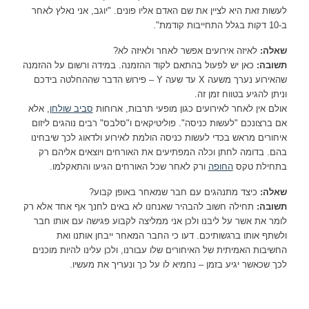
לעשות זאת היא לציין את שם האדם אליו פונים. "יוגב, אני נאלץ לאחר
ב-10 דקות בגלל התחייבות קודמת".
שאלה:
לאיזה אירועים אפשר לאחר ולאיזה לא?
תשובה:
כאן יש לפעול בהתאם לקוד ההזמנה. במידה ורשום על ההזמנה
שהאירוע נערך משעה X עד שעה Y – פירוש הדבר שההחלטה בידכם
וניתן להגיע בטווח זמן זה.
אולם אין לאחר לאירועים כגון מופעי תרבות, ארוחות
סביב שולחן
, אלא
אם ברצונכם "לעשות כניסה". פוליטיקאים ו"סלבס" רבים נוהגים ליזום
איחורים מראש בכדי לעשות כניסה הולמת לאירוע ולדאוג לכך שיבחינו
בהם. בדומה לחתן וכלה המפתיעים את האורחים ויוצאים אליהם רק
בתחילת טקס
החופה
ורק לאחר שכל האורחים הגיעו והתאקלמו.
שאלה:
כיצד מתנהגים עם חבר שמאחר באופן קבוע?
תשובה:
תחילה חשוב להבהיר שאנחנו לא באים לחנך אף אחד אלא רק
לומר את אשר על ליבנו ולכן אני ממליצה לקבוע פגישה עם אותו חבר
ולשתף אותו ברגשותיכם. דעו כי החבר המאחר ייבחן אותנו ואת
החשיבות האמיתית של האיחורים שלו עבורנו, ולכן עלינו להיות מוכנים
לכך שכאשר יגיע בזמן – נחמיא לו על כך ונעריך את מעשיו.