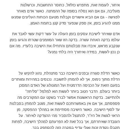
איחור, לעומת זאת, מתפרש כזלזול, כחוסר התחשבות, וכרשלנות
מעליבה, גם אם הוא נסלח בסופה של ההמתנה. כאשר אדם מאחר
לפגישה - גם אם הביא אישורים וקבלות מטעם הכוחות העליונים שמנעו
ממנו להגיע בזמן, אין ספק שנפער סדק קטן בחומת האמון.
ניווט
אדם שאיחר לישיבת עסקים בזמן העולה על עשר דקות עשוי לאבד את
עולמו בדקה האחת עשרה. בדקה הזו שאר המוזמנים שטרחו והגיעו בזמן
באמצעות
שנקבע מראש, איבדו את סבלנותם והתחילו את הישיבה בלעדיו. מה אם
כן נכון לעשות, במידה ואיחורך היה בלתי נמנע?
מקלדת
כאשר הדלת סגורה ובפנים הישיבה כבר מתנהלת, נהוג להקיש על
הדלת מתוך נימוס, אך לא להמתין לתשובה. נכנסים במהירות ומוותרים
ביטול
בפעם הזאת על הכניסה הדרמטית ועל המונולוג של האדם המסכן
ביותר בעולם. הדבר הטוב ביותר לעשות הוא למלמל "סליחה"
נגישות
ולהתיישב. בדקות הראשונות אפשר לברר בשקט עם המקורבים מה
פספסתם, אך אם אין באפשרותכם לעשות זאת, מוטב להמתין בסבלנות
עד לסוף הישיבה. כאשר הישיבה מסתיימת או במהלך ההפסקה, מן
הראוי לגשת אל היו"ר, להתנצל ולהסביר מהי ההצדקה לאיחור. על
העובדה שאיחרתם, אך בכל זאת לא הפרעתם למהלך הישיבה, לפחות
תקבלו נקודת זכות ואולי עדיף במקרה הזה להסתפק בכך.
לשאלות